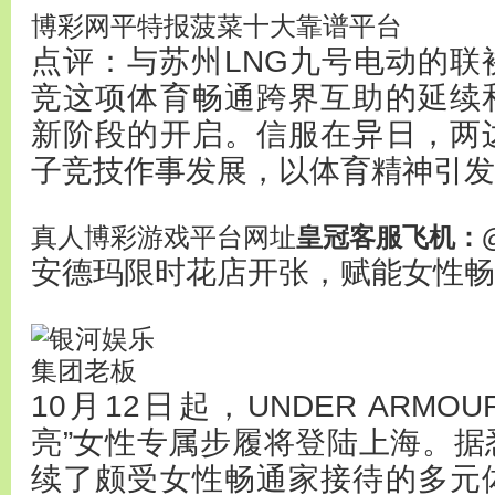
博彩网平特报菠菜十大靠谱平台
点评：与苏州LNG九号电动的联
竞这项体育畅通跨界互助的延续
新阶段的开启。信服在异日，两
子竞技作事发展，以体育精神引发
真人博彩游戏平台网址
皇冠客服飞机：@s
安德玛限时花店开张，赋能女性畅
10月12日起，UNDER ARMO
亮”女性专属步履将登陆上海。据
续了颇受女性畅通家接待的多元