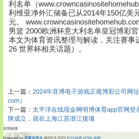
利名单（www.crowncasinositehome
利维亚净外汇储备已从2014年150亿美
元。 www.crowncasinositehomeh
男篮 2000欧洲杯意大利名单皇冠博彩官
本文为体育资讯整理与解读，关注赛事进
26 世界杯相关话题）。
上一篇：
2024年亚博电子游戏正规博彩公司网址（www.
com）
下一篇：
太平洋在线现金网明博体育app官网登
牌成立，就在上海江苏浙江接壤
友情链接：
Powered by
百家乐平台
@2013-2022
RSS地图
HTML地图