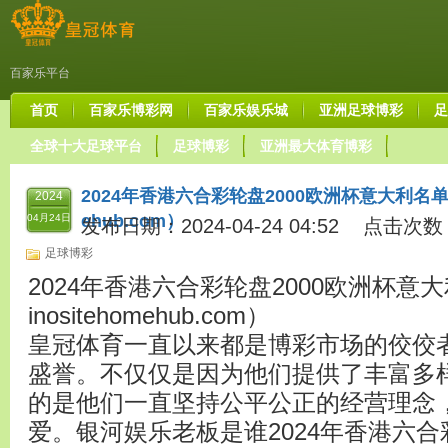
百家乐平台
首页
百家乐博彩网
百家乐娱乐城
亚洲足球博彩
足
全球十大足球平台
足球博彩
亚洲最大体育博彩
2024年香港六合彩轮盘2000欧洲杯意大利名单（www
2024
ehub.com）
04月24日
发布日期：2024-04-24 04:52 点击次数
足球博彩
2024年香港六合彩轮盘2000欧洲杯意大利名
inositehomehub.com）
皇冠体育一直以来都是博彩市场的佼佼
盛誉。不仅仅是因为他们提供了丰富多
的是他们一直坚持公平公正的经营理念
爱。银河娱乐老板是谁2024年香港六合