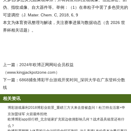
伪、指纹成像、自大器件等。举例：（1）在单粒子中罢了多色荧光的
可逆调控（J. Mater. Chem. C, 2018, 6, 9
本文为体育资讯整理与解读，关注赛事进展与数据动态（含 2026 世
界杯相关话题）。
上一篇：
2024年欧博正网网站会员权益
（www.kingjackpotzone.com）
下一篇：
6868捕鱼博彩平台游戏开奖时间_深圳大学在广东登科分数
线
相关资讯
博彩游戏暴利2018博彩业前景_重磅三方大来去曾被盘问！杜兰特去活塞+申
京加盟绿军 火箭最终拒绝
欧博博彩app排行榜_北京链家扩充双边收佣影响几何？战术器具箱里还有什
么？