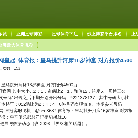
乐城
亚洲足球博彩
足球体育下注
线上博彩平台排名
上
亚洲最大体育博彩
皇冠_体育报：皇马挑升河床16岁神童 对方报价4500
点击次数：153
皇马挑升河床16岁神童 对方报价4500万
官网 其中大小比2：1，奇偶比2：1，和值12，跨度5。 贝博三公
号码1出现之后下期分别开出号码：9221378127，其中号码大小比
基本持平；012路比为2：4：4，0路号码表现较冷。本期参考号码：
 皇冠客服飞机：@seo3687 体育报：皇马挑升河床16岁神童 对方报
体育报：皇马俱乐部总司理桑切斯就16
展与数据动态（含 2026 世界杯相关话题）。