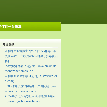
线体育平台投注
热点资讯
亚博捕鱼亚博体育 app_“末伏不排毒，躯
壳长年堵”，立秋后常吃五种菜，排毒祛湿
伶仃
iba龙虎斗博彩平台招聘（www.crowndia
mondzonehomehub.c
申博官网体育彩票31选7打法（www.zucz
e.com）
uG环球电子游戏网站弹出广告问题（ww
w.casinocrownclubhome.c
2024年澳门六合彩骰宝欧洲杯波胆购买
（www.royalhorsessitehub