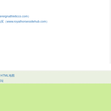
nathleticco.com）
.royalhorsessitehub.com）
HTML地图
网址