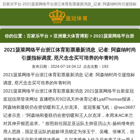
百家乐平台-2021菠菜网络平台浙江体育彩票最新消息_记者: 阿森纳时尚引援指标
调度, 咫尺念念买可培养的年青时尚
你的位置：
百家乐平台
>
亚洲最大体育博彩
> 2021菠菜网络平台浙
2021菠菜网络平台浙江体育彩票最新消息_记者: 阿森纳时尚
江体育彩票最新消息_记者: 阿森纳时尚引援指标调度, 咫尺念念买可
引援指标调度, 咫尺念念买可培养的年青时尚
培养的年青时尚
发布日期：2024-07-16 04:12 点击次数：193
2021菠菜网络平台浙江体育彩票最新消息 记者: 阿森纳时尚引援指标
调度, 咫尺念念买可培养的年青时尚
2021菠菜网络平台浙江体育彩票最新消息 2021菠菜网络平台新皇冠
皇冠信用登录网址 直播吧6月9日讯天外体育记者LyallThomas报谈，
阿森纳和曼联仍在密切暖和王人尔克泽。 皇冠客服飞机：@seo3687
记者示意：“阿森纳和曼联仍在密切暖和王人尔克泽，本周末AC米兰
对其伸开狠恶追求。” 按照前任国足亚运队主帅亚历山大-扬科维奇的
用人思路，国足亚运队的超龄球员锁定为张玉宁、吴曦、张琳芃，但
是随着张玉宁和吴曦接连受伤，久尔杰维奇上任之后改变了这一用人