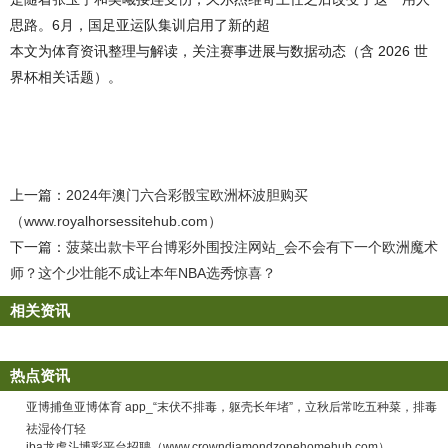
思路。6月，国足亚运队集训启用了新的超
本文为体育资讯整理与解读，关注赛事进展与数据动态（含 2026 世
界杯相关话题）。
上一篇：
2024年澳门六合彩骰宝欧洲杯波胆购买
（www.royalhorsessitehub.com）
下一篇：
菠菜出款卡平台博彩外围投注网站_会不会有下一个欧洲魔术
师？这个少壮能不成让本年NBA选秀惊喜？
相关资讯
热点资讯
亚博捕鱼亚博体育 app_“末伏不排毒，躯壳长年堵”，立秋后常吃五种菜，排毒
祛湿伶仃轻
iba龙虎斗博彩平台招聘（www.crowndiamondzonehomehub.com）