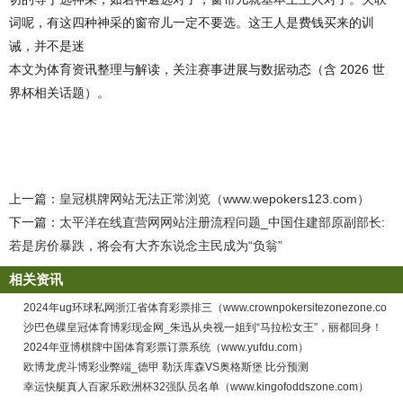
词呢，有这四种神采的窗帘儿一定不要选。这王人是费钱买来的训
诫，并不是迷
本文为体育资讯整理与解读，关注赛事进展与数据动态（含 2026 世
界杯相关话题）。
上一篇：
皇冠棋牌网站无法正常浏览（www.wepokers123.com）
下一篇：
太平洋在线直营网网站注册流程问题_中国住建部原副部长:
若是房价暴跌，将会有大齐东说念主民成为“负翁”
相关资讯
2024年ug环球私网浙江省体育彩票排三（www.crownpokersitezonezone.co
沙巴色碟皇冠体育博彩现金网_朱迅从央视一姐到“马拉松女王”，丽都回身！
2024年亚博棋牌中国体育彩票订票系统（www.yufdu.com）
欧博龙虎斗博彩业弊端_德甲 勒沃库森VS奥格斯堡 比分预测
幸运快艇真人百家乐欧洲杯32强队员名单（www.kingofoddszone.com）