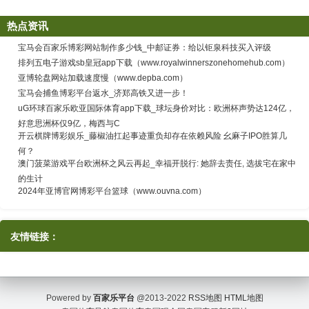
热点资讯
宝马会百家乐博彩网站制作多少钱_中邮证券：给以钜泉科技买入评级
排列五电子游戏sb皇冠app下载（www.royalwinnerszonehomehub.com）
亚博轮盘网站加载速度慢（www.depba.com）
宝马会捕鱼博彩平台返水_济郑高铁又进一步！
uG环球百家乐欧亚国际体育app下载_球坛身价对比：欧洲杯声势达124亿，
好意思洲杯仅9亿，梅西与C
开云棋牌博彩娱乐_藤椒油扛起事迹重负却存在依赖风险 幺麻子IPO胜算几
何？
澳门菠菜游戏平台欧洲杯之风云再起_幸福开脱行: 她辞去责任, 选拔宅在家中
的生计
2024年亚博官网博彩平台篮球（www.ouvna.com）
友情链接：
Powered by
百家乐平台
@2013-2022
RSS地图
HTML地图