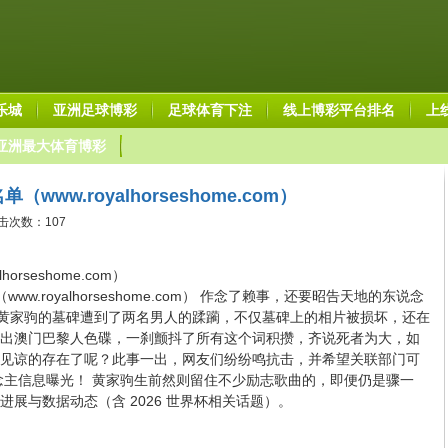
乐城
亚洲足球博彩
足球体育下注
线上博彩平台排名
上
亚洲最大体育博彩
ww.royalhorseshome.com）
点击次数：107
rseshome.com）
.royalhorseshome.com） 作念了赖事，还要昭告天地的东说念
，黄家驹的墓碑遭到了两名男人的蹂躏，不仅墓碑上的相片被损坏，还在
出澳门巴黎人色碟，一刹颤抖了所有这个词积攒，齐说死者为大，如
见谅的存在了呢？此事一出，网友们纷纷鸣抗击，并希望关联部门可
念主信息曝光！ 黄家驹生前然则留住不少励志歌曲的，即便仍是骤一
展与数据动态（含 2026 世界杯相关话题）。