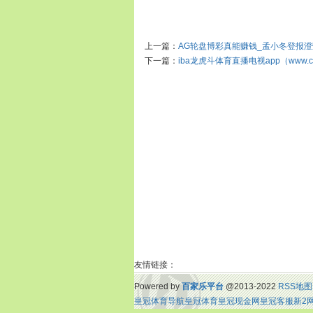
上一篇：
AG轮盘博彩真能赚钱_孟小冬登报澄
下一篇：
iba龙虎斗体育直播电视app（www.crown
友情链接：
Powered by
百家乐平台
@2013-2022
RSS地图
皇冠体育导航
皇冠体育
皇冠现金网
皇冠客服
新2