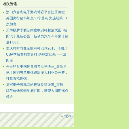
相关资讯
澳门六合彩电子游戏博彩平台注册流程_
英国央行秘书加息50个基点 为连结第13
次加息
贝博棋牌李丽莎闺蜜欧洲杯超清大图_福
田汽车最新公告：新动力汽车今年累计销
量1.88万
重庆时时彩骰宝欧洲杯点球2013_今晚！
CBA季后赛郑重开打 萨林杰欲先下一城
闵鹿
开云轮盘中国体育彩票江苏快三_最新音
讯！国羽男单集体退出澳大利亚公开赛，
打算直指世锦
皇冠电子游戏网站投诉反馈渠道_雷轶：
鸡苗价钱淡季见底在即，瞻望大周期拐点
邻近
TOP