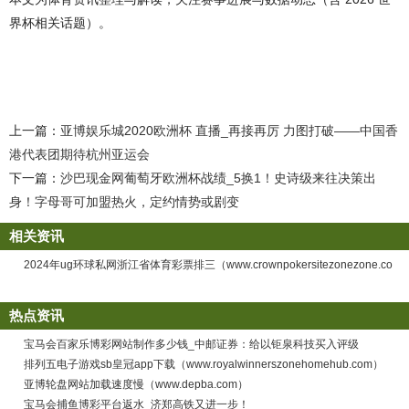
界杯相关话题）。
上一篇：
亚博娱乐城2020欧洲杯 直播_再接再厉 力图打破——中国香
港代表团期待杭州亚运会
下一篇：
沙巴现金网葡萄牙欧洲杯战绩_5换1！史诗级来往决策出
身！字母哥可加盟热火，定约情势或剧变
相关资讯
2024年ug环球私网浙江省体育彩票排三（www.crownpokersitezonezone.co
热点资讯
宝马会百家乐博彩网站制作多少钱_中邮证券：给以钜泉科技买入评级
排列五电子游戏sb皇冠app下载（www.royalwinnerszonehomehub.com）
亚博轮盘网站加载速度慢（www.depba.com）
宝马会捕鱼博彩平台返水_济郑高铁又进一步！