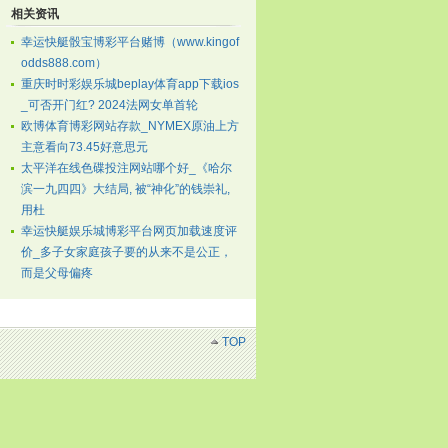
相关资讯
幸运快艇骰宝博彩平台赌博（www.kingof
odds888.com）
重庆时时彩娱乐城beplay体育app下载ios
_可否开门红? 2024法网女单首轮
欧博体育博彩网站存款_NYMEX原油上方
主意看向73.45好意思元
太平洋在线色碟投注网站哪个好_《哈尔
滨一九四四》大结局, 被“神化”的钱崇礼,
用杜
幸运快艇娱乐城博彩平台网页加载速度评
价_多子女家庭孩子要的从来不是公正，
而是父母偏疼
TOP