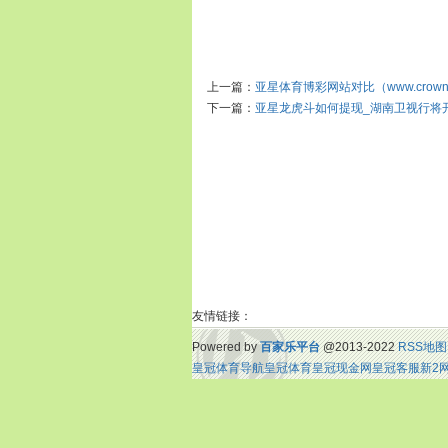
上一篇：
亚星体育博彩网站对比（www.crownbig
下一篇：
亚星龙虎斗如何提现_湖南卫视行将
友情链接：
Powered by
百家乐平台
@2013-2022
RSS地图
皇冠体育导航
皇冠体育
皇冠现金网
皇冠客服
新2