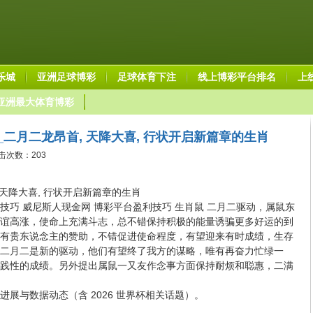
乐城
亚洲足球博彩
足球体育下注
线上博彩平台排名
上
亚洲最大体育博彩
二月二龙昂首, 天降大喜, 行状开启新篇章的生肖
点击次数：203
 天降大喜, 行状开启新篇章的生肖
巧 威尼斯人现金网 博彩平台盈利技巧 生肖鼠 二月二驱动，属鼠东
谊高涨，使命上充满斗志，总不错保持积极的能量诱骗更多好运的到
有贵东说念主的赞助，不错促进使命程度，有望迎来有时成绩，生存
二月二是新的驱动，他们有望终了我方的谋略，唯有再奋力忙绿一
践性的成绩。另外提出属鼠一又友作念事方面保持耐烦和聪惠，二满
展与数据动态（含 2026 世界杯相关话题）。