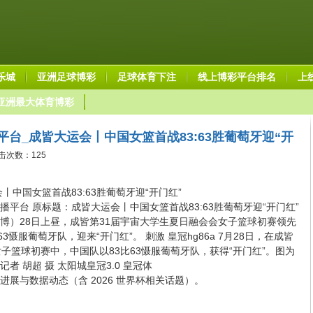
乐城
亚洲足球博彩
足球体育下注
线上博彩平台排名
上
亚洲最大体育博彩
台_成皆大运会丨中国女篮首战83:63胜葡萄牙迎“开
点击次数：125
中国女篮首战83:63胜葡萄牙迎“开门红”
平台 原标题：成皆大运会丨中国女篮首战83:63胜葡萄牙迎“开门红”
奕博）28日上昼，成皆第31届宇宙大学生夏日融会会女子篮球初赛领先
3慑服葡萄牙队，迎来“开门红”。 刺激 皇冠hg86a 7月28日，在成皆
子篮球初赛中，中国队以83比63慑服葡萄牙队，获得“开门红”。图为
 胡超 摄 太阳城皇冠3.0 皇冠体
展与数据动态（含 2026 世界杯相关话题）。