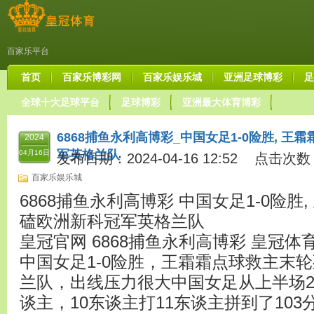
百家乐平台
首页
百家乐博彩网
百家乐娱乐城
亚洲足球博彩
足
全球十大足球平台
足球博彩
亚洲最大体育博彩
6868捕鱼永利高博彩_中国女足1-0险胜, 
2024
军英格兰队
04月16日
发布日期：2024-04-16 12:52 点击次数
百家乐娱乐城
6868捕鱼永利高博彩 中国女足1-0险胜
磕欧洲新科冠军英格兰队
皇冠官网 6868捕鱼永利高博彩 皇冠体
中国女足1-0险胜，王霜霜点球救主末
兰队，出线压力很大中国女足从上半场2
谈主，10东谈主打11东谈主拼到了10