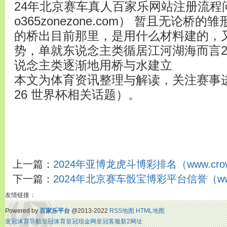
24年北京赛车真人百家乐网站注册流程问题（w
o365zonezone.com） 暂且无论
的桥出目前那里，是用什么材料建的，
势，单就东说念主类循居江河湖海而言2
说念主类逐渐地用桥与水建立
本文为体育资讯整理与解读，关注赛事进
26 世界杯相关话题）。
上一篇：
2024年亚博龙虎斗博彩排名（www.crowns
下一篇：
2024年北京赛车骰宝博彩平台信誉（www.
友情链接：
Powered by
百家乐平台
@2013-2022
RSS地图
HTML地图
皇冠体育导航
皇冠体育
皇冠现金网
皇冠客服
新2网址