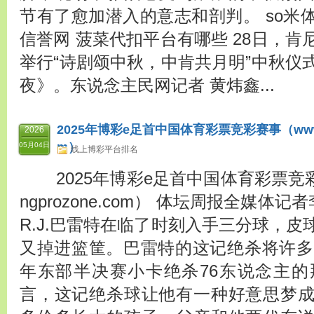
节有了愈加潜入的意志和剖判。 so米体育
信誉网 菠菜代扣平台有哪些 28日，
举行“诗剧颂中秋，中肯共月明”中秋仪
夜》。东说念主民网记者 黄炜鑫...
2025年博彩e足首中国体育彩票竞彩赛事（www.crow
2026
m）
05月04日
线上博彩平台排名
2025年博彩e足首中国体育彩票竞彩赛事（
ngprozone.com） 体坛周报全媒体
R.J.巴雷特在临了时刻入手三分球，
又掉进篮筐。巴雷特的这记绝杀将许多东
年东部半决赛小卡绝杀76东说念主
言，这记绝杀球让他有一种好意思梦