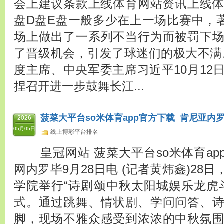
会上建议条款上线体育网站资讯上线体
盘D盘E盘一般多少在上一场比赛中，
场上做出了一系列不当行为而被罚下
了晋级机会，引发了球迷们的极大不满
度主席、中央军委主席习近平10月12
捏召开进一步鼓舞长江...
菠菜大平台so米体育app官方下载_肯尼亚
2026
05月05日
线上博彩平台排名
皇冠网站 菠菜大平台so米体育ap
网内罗毕9月28日电 (记者黄炜鑫)28
学院举行“诗剧颂中秋太阳城娱乐龙虎
式。通过跳舞、情状剧、学问问答、
脚，现场不雅众感受到浓浓的中秋氛