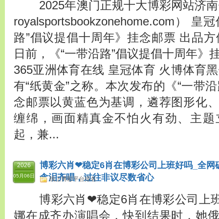
2025年澳门正规十大博彩网站济南
royalsportsbookzonehome.co
路”倡议提倡十周年》挂念邮票 出品方
日前，《“一带沿路”倡议提倡十周年》挂念
365亚洲体育在线 皇冠体育 火博体育
有“纸黄金”之称。本次发布的《“一带
念邮票以黄蓝色为基调，遴荐图形化
缠绵，画面精真金不怕火有劲、主题
起，兼...
博彩六肖❤稳定6肖在博彩公司上班好吗_全网
2026
含泪齐唱，过往非议尽数省心
05月06日
线上博彩平台排名
博彩六肖❤稳定6肖在博彩公司上班好
娜在成齐办演唱会，快到结果时，她