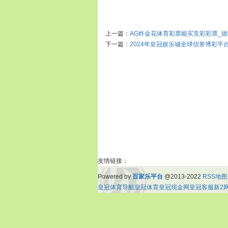
上一篇：
AG炸金花体育彩票能买竞彩彩票_德
下一篇：
2024年皇冠娱乐城全球信誉博彩平台（ww
友情链接：
Powered by
百家乐平台
@2013-2022
RSS地图
皇冠体育导航
皇冠体育
皇冠现金网
皇冠客服
新2