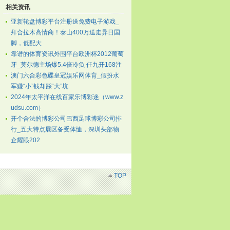
相关资讯
亚新轮盘博彩平台注册送免费电子游戏_
拜合拉木高情商！泰山400万送走异日国
脚，低配大
靠谱的体育资讯外围平台欧洲杯2012葡萄
牙_莫尔德主场爆5.4倍冷负 任九开168注
澳门六合彩色碟皇冠娱乐网体育_假扮水
军赚“小”钱却踩“大”坑
2024年太平洋在线百家乐博彩迷（www.z
udsu.com）
开个合法的博彩公司巴西足球博彩公司排
行_五大特点展区备受体恤，深圳头部物
企耀眼202
TOP