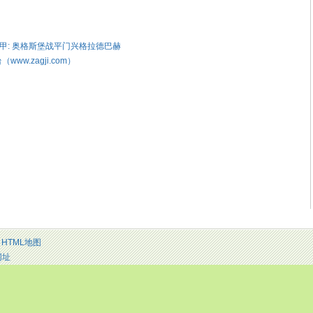
甲: 奥格斯堡战平门兴格拉德巴赫
w.zagji.com）
HTML地图
网址