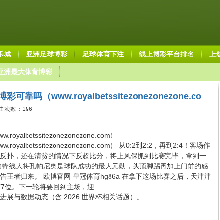
乐城
亚洲足球博彩
足球体育下注
线上博彩平台排名
上
亚洲最大体育博彩
靠吗（www.royalbetssitezonezonezone.co
点击次数：196
lbetssitezonezonezone.com）
albetssitezonezonezone.com） 从0:2到2:2，再到2:4！客场作
反扑，还在清贫的情况下反超比分，将上风保抓到比赛完毕，拿到一
的锋线大将孔帕尼奥是球队成功的最大元勋，头顶脚踢再加上门前的感
王者归来。 欧博官网 皇冠体育hg86a 在拿下这场比赛之后，天津津
第7位。下一轮将要回到主场，迎
展与数据动态（含 2026 世界杯相关话题）。