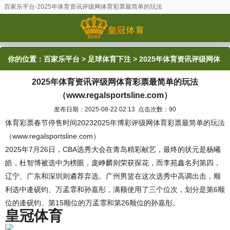
百家乐平台-2025年体育资讯评级网体育彩票最简单的玩法
（www.regalsportsline.com）
你的位置：
百家乐平台
>
足球体育下注
> 2025年体育资讯评级网体
2025年体育资讯评级网体育彩票最简单的玩法
育彩票最简单的玩法（www.regalsportsline.com）
（www.regalsportsline.com）
发布日期：2025-08-22 02:13 点击次数：90
体育彩票春节停售时间20232025年博彩评级网体育彩票最简单的玩法
（www.regalsportsline.com）
2025年7月26日，CBA选秀大会在青岛精彩献艺，最终的状元是杨曦
皓，杜智博被选中为榜眼，庞峥麟则荣获探花，而李苑鑫名列第四，
辽宁、广东和深圳则遴荐弃选。广州男篮在这次选秀中高调出击，顺
利选中逄砚钧、万孟霏和孙嘉彤，满额使用了三个位次，划分是第6顺
位的逄砚钧、第15顺位的万孟霏和第26顺位的孙嘉彤。
皇冠体育