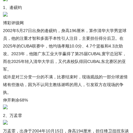
1、逄砚钧
博彩评级网
2002年5月27日出身的逄砚钧，身高196厘米，算作清华大学男篮球
员，他的注重才智和多面手本性引人注目，主要担任得分后卫。在
2025年的CUBA联赛中，他均场孝顺10.0分、4.7个篮板和4.3次助
攻。2023年，他随广东工业大学赢得了第25届CUBAL寰宇总冠军，
而在2025年转入清华大学后，又代表校队得回CUBAL东北赛区的亚
军。
或许是对三分变一分的不满，比赛结束时，现场观战的一部分球迷情
绪有些激动，因为不认同主教练谢晖的用人，引发双方在现场的争
执。
伸开剩余68%
2、万孟霏
万孟霏，出身于2004年10月15日，身高194厘米，担任锋卫扭捏东谈